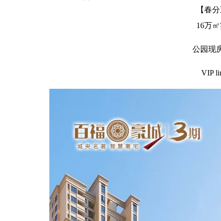
【春分
16万
公园现
VIP l